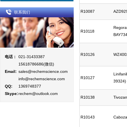
R10087
AZD92
联系我们
Regora
R10118
BAY73
R10126
WZ400
电话：
021-31433387
15618786686(微信)
Email:
sales@rechemscience.com
Linifan
R10127
info@rechemscience.com
39324)
QQ:
1369748377
Skype:
rechem@outlook.com
R10138
Tivoza
R10143
Caboza