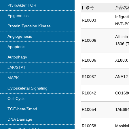
PI3K/Akt/mTOR
目录号
产品名
Epigenetics
Infigra
R10003
NVP-B
Protein Tyrosine Kinase
Angiogenesis
Allitin
R10006
1306 (
Apoptosis
Autophagy
R10036
XL880;
JAK/STAT
R10037
ANA12
MAPK
Cytoskeletal Signaling
R10042
CO1686;
Cell Cycle
TGF-beta/Smad
R10054
TAE68
DNA Damage
R10058
Masitin