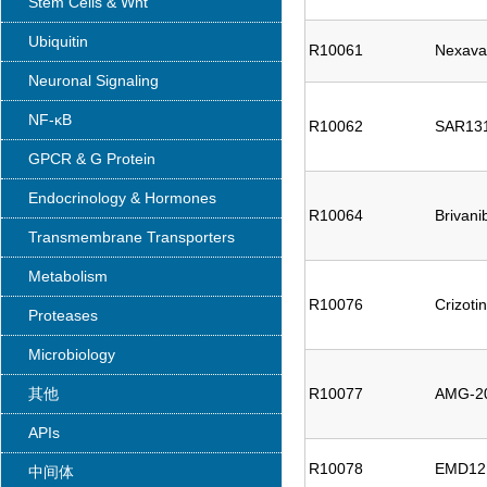
Stem Cells & Wnt
Ubiquitin
R10061
Nexavar
Neuronal Signaling
NF-κB
R10062
SAR13
GPCR & G Protein
Endocrinology & Hormones
R10064
Brivan
Transmembrane Transporters
Metabolism
R10076
Crizoti
Proteases
Microbiology
其他
R10077
AMG-2
APIs
R10078
EMD12
中间体