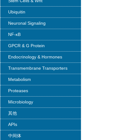
Stem Cells & Wnt
Ubiquitin
Neuronal Signaling
NF-κB
GPCR & G Protein
Endocrinology & Hormones
Transmembrane Transporters
Metabolism
Proteases
Microbiology
其他
APIs
中间体