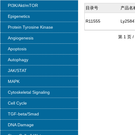
PI3K/Akt/mTOR
目录号
产品名
Epigenetics
R11555
Ly2584
Protein Tyrosine Kinase
第 1 页 /
Angiogenesis
Apoptosis
Autophagy
JAK/STAT
MAPK
Cytoskeletal Signaling
Cell Cycle
TGF-beta/Smad
DNA Damage