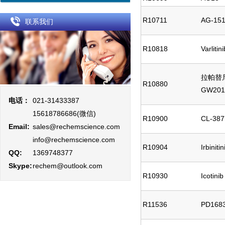
R10711
AG-15
联系我们
R10818
Varliti
拉帕替尼;
R10880
GW201
电话：
021-31433387
15618786686(微信)
R10900
CL-387
Email:
sales@rechemscience.com
info@rechemscience.com
R10904
Irbinit
QQ:
1369748377
Skype:
rechem@outlook.com
R10930
Icotinib
R11536
PD168