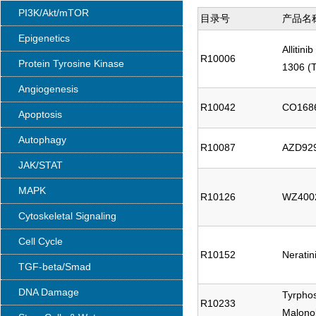
PI3K/Akt/mTOR
目录号
产品名
Epigenetics
Allitin
R10006
Protein Tyrosine Kinase
1306 (
Angiogenesis
R10042
CO1686;
Apoptosis
Autophagy
R10087
AZD92
JAK/STAT
MAPK
R10126
WZ400
Cytoskeletal Signaling
Cell Cycle
R10152
Neratin
TGF-beta/Smad
DNA Damage
Tyrphos
R10233
Malono