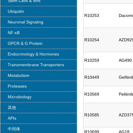
Stem Cells & Wnt
Ubiquitin
R10253
Dacomi
Neuronal Signaling
NF-κB
R10254
AZD929
GPCR & G Protein
Endocrinology & Hormones
R10259
AG490
Transmembrane Transporters
Metabolism
R10449
Gefitin
Proteases
R10569
Pelitini
Microbiology
其他
R10585
AZD37
APIs
中间体
R10699
AG18