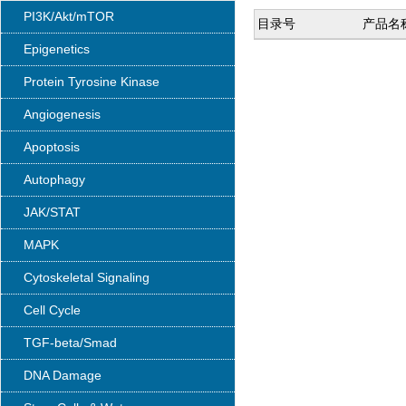
PI3K/Akt/mTOR
目录号
产品名
Epigenetics
Protein Tyrosine Kinase
Angiogenesis
Apoptosis
Autophagy
JAK/STAT
MAPK
Cytoskeletal Signaling
Cell Cycle
TGF-beta/Smad
DNA Damage