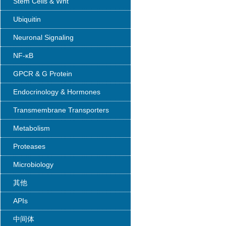
Stem Cells & Wnt
Ubiquitin
Neuronal Signaling
NF-κB
GPCR & G Protein
Endocrinology & Hormones
Transmembrane Transporters
Metabolism
Proteases
Microbiology
其他
APIs
中间体