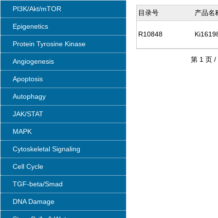
PI3K/Akt/mTOR
目录号
产品名
Epigenetics
R10848
Ki1619
Protein Tyrosine Kinase
第 1 页 /
Angiogenesis
Apoptosis
Autophagy
JAK/STAT
MAPK
Cytoskeletal Signaling
Cell Cycle
TGF-beta/Smad
DNA Damage