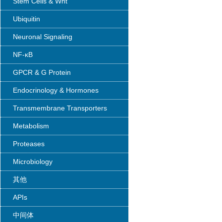
Stem Cells & Wnt
Ubiquitin
Neuronal Signaling
NF-κB
GPCR & G Protein
Endocrinology & Hormones
Transmembrane Transporters
Metabolism
Proteases
Microbiology
其他
APIs
中间体