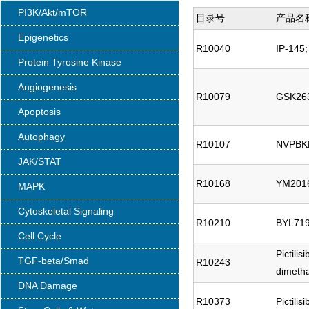
PI3K/Akt/mTOR
目录号
产品名
Epigenetics
R10040
IP-145;
Protein Tyrosine Kinase
Angiogenesis
R10079
GSK26
Apoptosis
Autophagy
R10107
NVPBK
JAK/STAT
R10168
YM201
MAPK
Cytoskeletal Signaling
R10210
BYL71
Cell Cycle
Pictili
TGF-beta/Smad
R10243
dimeth
DNA Damage
R10373
Pictili