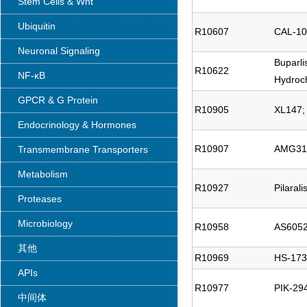
Stem Cells & Wnt
Ubiquitin
R10607
CAL-10
Neuronal Signaling
Buparli
R10622
NF-κB
Hydroch
GPCR & G Protein
R10905
XL147;
Endocrinology & Hormones
R10907
AMG31
Transmembrane Transporters
Metabolism
R10927
Pilaral
Proteases
Microbiology
R10958
AS605
其他
R10969
HS-173
APIs
R10977
PIK-29
中间体