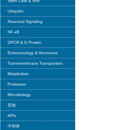
Stem Cells & Wnt
Ubiquitin
Neuronal Signaling
NF-κB
GPCR & G Protein
Endocrinology & Hormones
Transmembrane Transporters
Metabolism
Proteases
Microbiology
其他
APIs
中间体