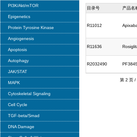
PI3K/Akt/mTOR
目录号
产品名
Epigenetics
R11012
Apixab
Protein Tyrosine Kinase
Angiogenesis
R11636
Rosigli
Apoptosis
Autophagy
R2032490
PF384
JAK/STAT
第 2 页 /
MAPK
Cytoskeletal Signaling
Cell Cycle
TGF-beta/Smad
DNA Damage