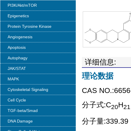
PI3K/Akt/mTOR
Epigenetics
Protein Tyrosine Kinase
Angiogenesis
Apoptosis
Autophagy
详细信息:
JAK/STAT
理论数据
MAPK
CAS NO.:6656
Cytoskeletal Signaling
Cell Cycle
分子式:C
H
20
21
TGF-beta/Smad
分子量:339.39
DNA Damage