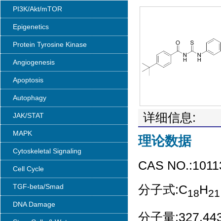
PI3K/Akt/mTOR
Epigenetics
Protein Tyrosine Kinase
Angiogenesis
Apoptosis
Autophagy
详细信息:
JAK/STAT
MAPK
理论数据
Cytoskeletal Signaling
CAS NO.:1011
Cell Cycle
TGF-beta/Smad
分子式:C
H
18
21
DNA Damage
分子量:327.44