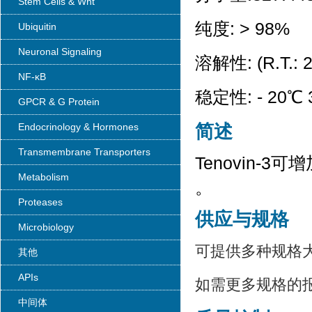
Stem Cells & Wnt
纯度: > 98%
Ubiquitin
Neuronal Signaling
溶解性: (R.T.: 
NF-κB
稳定性: - 20℃ 3
GPCR & G Protein
Endocrinology & Hormones
简述
Transmembrane Transporters
Tenovin-3
Metabolism
。
Proteases
供应与规格
Microbiology
可提供多种规格
其他
APIs
如需更多规格的
中间体