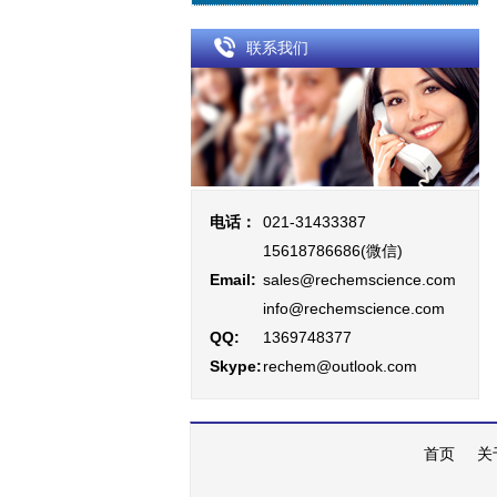
联系我们
电话：
021-31433387
15618786686(微信)
Email:
sales@rechemscience.com
info@rechemscience.com
QQ:
1369748377
Skype:
rechem@outlook.com
首页
关