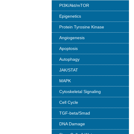
PI3K/Akt/mTOR
Epigenetics
Protein Tyrosine Kinase
Angiogenesis
Apoptosis
Autophagy
JAK/STAT
MAPK
Cytoskeletal Signaling
Cell Cycle
TGF-beta/Smad
DNA Damage