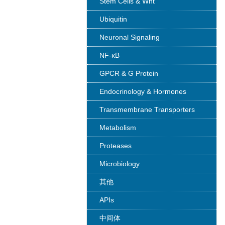
Stem Cells & Wnt
Ubiquitin
Neuronal Signaling
NF-κB
GPCR & G Protein
Endocrinology & Hormones
Transmembrane Transporters
Metabolism
Proteases
Microbiology
其他
APIs
中间体